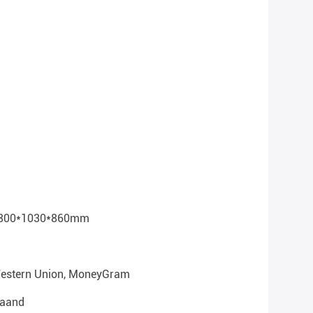
 1800*1030*860mm
 Western Union, MoneyGram
Maand