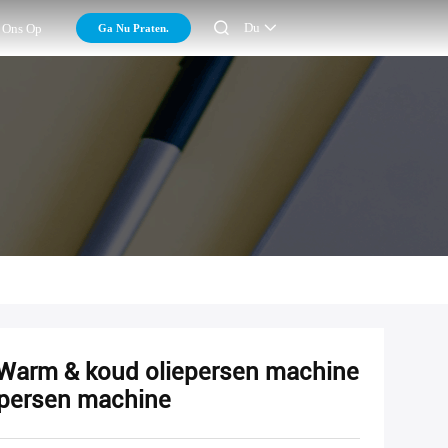

Du
Ga Nu Praten.
 Ons Op
 Warm & koud oliepersen machine
iepersen machine