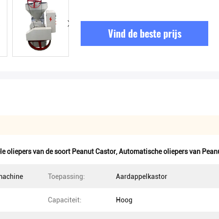
Vind de beste prijs
ële oliepers van de soort Peanut Castor
,
Automatische oliepers van Pean
machine
Toepassing:
Aardappelkastor
Capaciteit:
Hoog