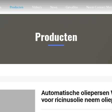
s
Producten
Video's
News
Gevallen
Neem Contact Met
Producten
Automatische oliepersen
voor ricinusolie neem ol