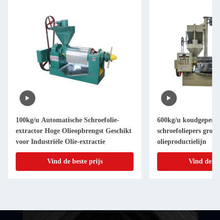
100kg/u Automatische Schroefolie-
600kg/u koudgeperst
extractor Hoge Olieopbrengst Geschikt
schroefoliepers grote 
voor Industriële Olie-extractie
olieproductielijn
Vind de beste prijs
Vind de be