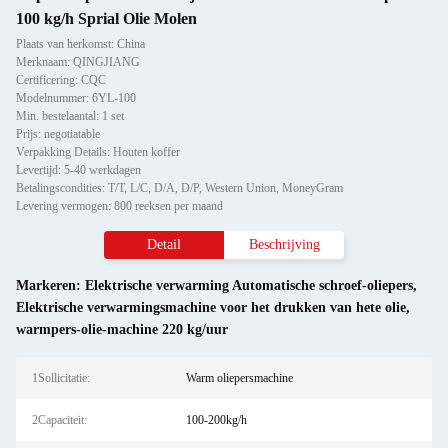
100 kg/h Sprial Olie Molen
Plaats van herkomst: China
Merknaam: QINGJIANG
Certificering: CQC
Modelnummer: 6YL-100
Min. bestelaantal: 1 set
Prijs: negotiatable
Verpakking Details: Houten koffer
Levertijd: 5-40 werkdagen
Betalingscondities: T/T, L/C, D/A, D/P, Western Union, MoneyGram
Levering vermogen: 800 reeksen per maand
Detail
Beschrijving
Markeren:
Elektrische verwarming Automatische schroef-oliepers
,
Elektrische verwarmingsmachine voor het drukken van hete olie
,
warmpers-olie-machine 220 kg/uur
1Sollicitatie:
Warm oliepersmachine
2Capaciteit:
100-200kg/h