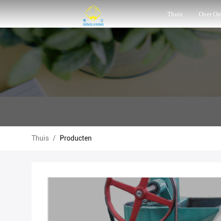
Thuis
Over On
Thuis
/
Producten