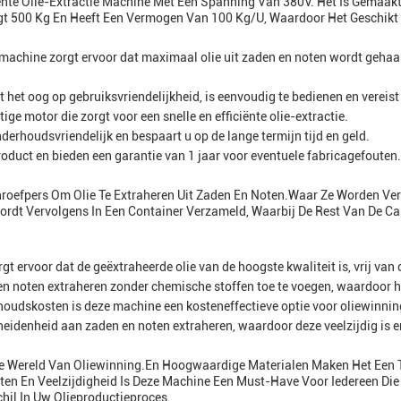
iënte Olie-Extractie Machine Met Een Spanning Van 380V. Het Is Gemaa
t 500 Kg En Heeft Een Vermogen Van 100 Kg/u, Waardoor Het Geschikt I
achine zorgt ervoor dat maximaal olie uit zaden en noten wordt gehaald
het oog op gebruiksvriendelijkheid, is eenvoudig te bedienen en vereist
ige motor die zorgt voor een snelle en efficiënte olie-extractie.
derhoudsvriendelijk en bespaart u op de lange termijn tijd en geld.
roduct en bieden een garantie van 1 jaar voor eventuele fabricagefouten.
hroefpers Om Olie Te Extraheren Uit Zaden En Noten.waar Ze Worden Ve
ordt Vervolgens In Een Container Verzameld, Waarbij De Rest Van De Cak
gt ervoor dat de geëxtraheerde olie van de hoogste kwaliteit is, vrij va
en noten extraheren zonder chemische stoffen toe te voegen, waardoor het
rhoudskosten is deze machine een kosteneffectieve optie voor oliewinnin
heidenheid aan zaden en noten extraheren, waardoor deze veelzijdig is en
 De Wereld Van Oliewinning.en Hoogwaardige Materialen Maken Het Een 
ten En Veelzijdigheid Is Deze Machine Een Must-Have Voor Iedereen Die
chil In Uw Olieproductieproces.