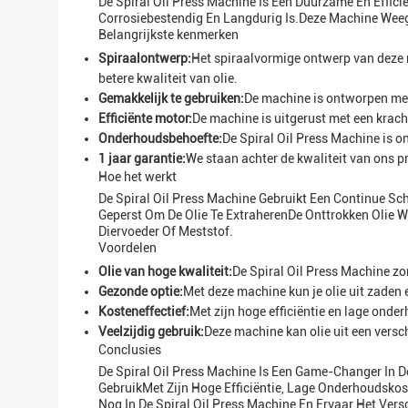
De Spiral Oil Press Machine Is Een Duurzame En Effic
Corrosiebestendig En Langdurig Is.Deze Machine Weeg
Belangrijkste kenmerken
Spiraalontwerp:
Het spiraalvormige ontwerp van deze m
betere kwaliteit van olie.
Gemakkelijk te gebruiken:
De machine is ontworpen met 
Efficiënte motor:
De machine is uitgerust met een kracht
Onderhoudsbehoefte:
De Spiral Oil Press Machine is on
1 jaar garantie:
We staan achter de kwaliteit van ons p
Hoe het werkt
De Spiral Oil Press Machine Gebruikt Een Continue Sc
Geperst Om De Olie Te ExtraherenDe Onttrokken Olie W
Diervoeder Of Meststof.
Voordelen
Olie van hoge kwaliteit:
De Spiral Oil Press Machine zor
Gezonde optie:
Met deze machine kun je olie uit zaden 
Kosteneffectief:
Met zijn hoge efficiëntie en lage onde
Veelzijdig gebruik:
Deze machine kan olie uit een versc
Conclusies
De Spiral Oil Press Machine Is Een Game-Changer In
GebruikMet Zijn Hoge Efficiëntie, Lage Onderhoudskos
Nog In De Spiral Oil Press Machine En Ervaar Het Vers