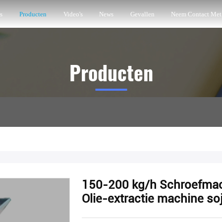
s
Producten
Video's
News
Gevallen
Neem Contact Met
Producten
150-200 kg/h Schroefmach
Olie-extractie machine so