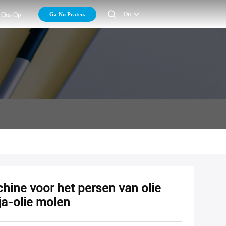

Du
Ga Nu Praten.
 Ons Op
ine voor het persen van olie
ja-olie molen