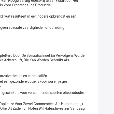
kt Van Hoogwaardig Roestvrij Staal, Waardoor Het
s Voor Grootschalige Productie.
, wat resulteert in een hogere opbrengst en een
 geen speciale vaardigheden of opleiding.
rpletterd Door De Spiraalschroef En Vervolgens Worden
e Achterblijft, Die Kan Worden Gebruikt Als
n onzuiverheden en chemicaliën.
 een gezondere optie is voor jou en je gezin.
g.
 geschikt is voor verschillende soorten olieproductie.
Topkeuze Voor Zowel Commercieel Als Huishoudelijk
 Olie Uit Zaden En Noten Wil Halen.Investeer Vandaag