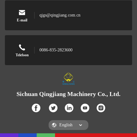
qjgs@qingjiang.com.cn
E-mail
0086-835-2823600
Telefoon
Sichuan Qingjiang Machinery Co., Ltd.