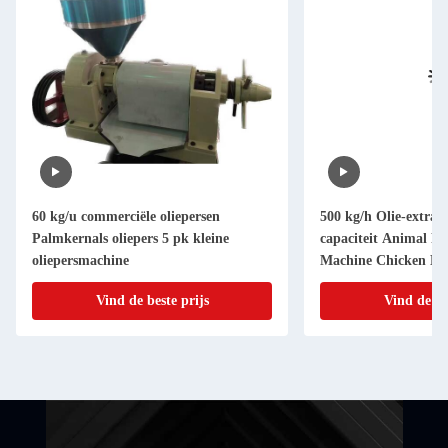
60 kg/u commerciële oliepersen
500 kg/h Olie-extract
Palmkernals oliepers 5 pk kleine
capaciteit Animal Fa
oliepersmachine
Machine Chicken Bon
Machine
Vind de beste prijs
Vind de be