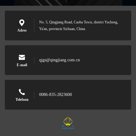
No. 5, Qingjiang Road, Caoba Town, district Yucheng,
Ya'an, provincie Sichuan, China
Adres
qjgs@qingjiang.com.cn
E-mail
0086-835-2823600
Telefoon