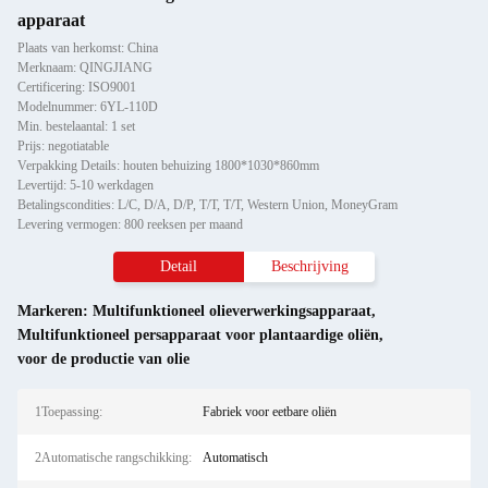
apparaat
Plaats van herkomst: China
Merknaam: QINGJIANG
Certificering: ISO9001
Modelnummer: 6YL-110D
Min. bestelaantal: 1 set
Prijs: negotiatable
Verpakking Details: houten behuizing 1800*1030*860mm
Levertijd: 5-10 werkdagen
Betalingscondities: L/C, D/A, D/P, T/T, T/T, Western Union, MoneyGram
Levering vermogen: 800 reeksen per maand
Detail
Beschrijving
Markeren:
Multifunktioneel olieverwerkingsapparaat
,
Multifunktioneel persapparaat voor plantaardige oliën
,
voor de productie van olie
1Toepassing:
Fabriek voor eetbare oliën
2Automatische rangschikking:
Automatisch