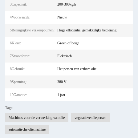
3Capaciteit:
200-300kg/h
4Voorwaarde:
Nieuw
5Belangrijkste verkooppunten:
Hoge efficiëntie, gemakkelijke bediening
6Kleur:
Groen of beige
7Stroombron:
Elektrisch
8Gebruik:
Het persen van eetbare olie
9Spanning:
380 V
10Garantie:
1 jaar
Tags:
Machines voor de verwerking van olie
vegetatieve oliepersen
automatische oliemachine