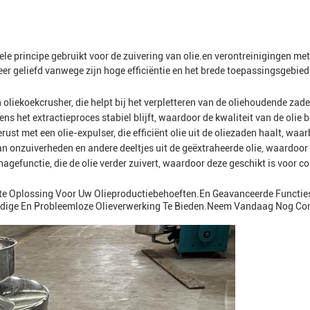
ugele principe gebruikt voor de zuivering van olie.en verontreinigingen me
eer geliefd vanwege zijn hoge efficiëntie en het brede toepassingsgebied
oliekoekcrusher, die helpt bij het verpletteren van de oliehoudende zad
dens het extractieproces stabiel blijft, waardoor de kwaliteit van de olie 
st met een olie-expulser, die efficiënt olie uit de oliezaden haalt, waarb
n van onzuiverheden en andere deeltjes uit de geëxtraheerde olie, waard
agefunctie, die de olie verder zuivert, waardoor deze geschikt is voor c
cte Oplossing Voor Uw Olieproductiebehoeften.en Geavanceerde Functie
rdige En Probleemloze Olieverwerking Te Bieden.Neem Vandaag Nog Con