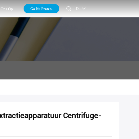

Du
Ga Nu Praten.
 Ons Op
extractieapparatuur Centrifuge-