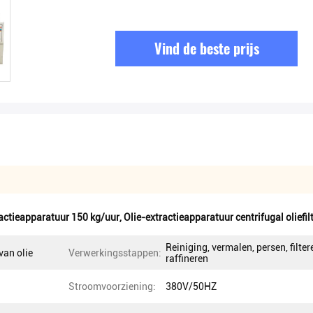
Vind de beste prijs
ractieapparatuur 150 kg/uur
,
Olie-extractieapparatuur centrifugal oliefil
Reiniging, vermalen, persen, filter
van olie
Verwerkingsstappen:
raffineren
Stroomvoorziening:
380V/50HZ