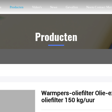
s
Producten
Video's
News
Gevallen
Neem Contact Met
Producten
Warmpers-oliefilter Olie-
oliefilter 150 kg/uur