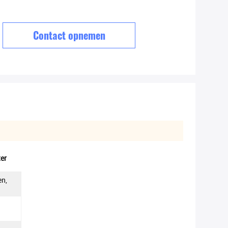
Contact opnemen
ter
en,