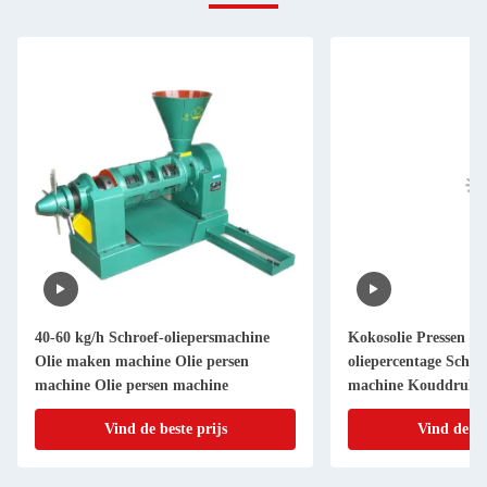
40-60 kg/h Schroef-oliepersmachine
Kokosolie Pressen 4
Olie maken machine Olie persen
oliepercentage Schroe
machine Olie persen machine
machine Kouddruk g
molen
Vind de beste prijs
Vind de be