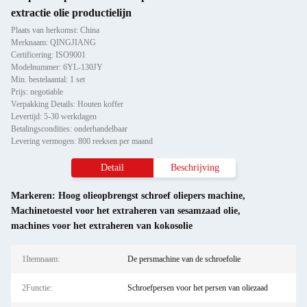
extractie olie productielijn
Plaats van herkomst: China
Merknaam: QINGJIANG
Certificering: ISO9001
Modelnummer: 6YL-130JY
Min. bestelaantal: 1 set
Prijs: negotiable
Verpakking Details: Houten koffer
Levertijd: 5-30 werkdagen
Betalingscondities: onderhandelbaar
Levering vermogen: 800 reeksen per maand
Detail
Beschrijving
Markeren:
Hoog olieopbrengst schroef oliepers machine
,
Machinetoestel voor het extraheren van sesamzaad olie
,
machines voor het extraheren van kokosolie
1Itemnaam:
De persmachine van de schroefolie
2Functie:
Schroefpersen voor het persen van oliezaad