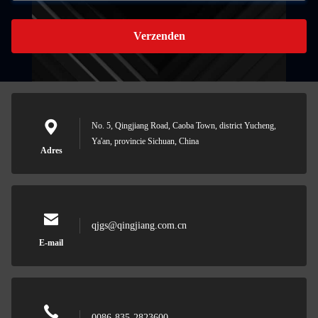
Verzenden
No. 5, Qingjiang Road, Caoba Town, district Yucheng,
Ya'an, provincie Sichuan, China
Adres
qjgs@qingjiang.com.cn
E-mail
0086-835-2823600