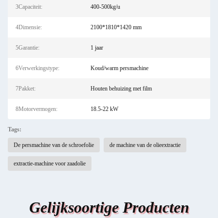
3Capaciteit:
400-500kg/u
4Dimensie:
2100*1810*1420 mm
5Garantie:
1 jaar
6Verwerkingstype:
Koud/warm persmachine
7Pakket:
Houten behuizing met film
8Motorvermogen:
18.5-22 kW
Tags:
De persmachine van de schroefolie
de machine van de olieextractie
extractie-machine voor zaadolie
Gelijksoortige Producten