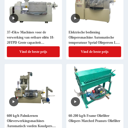
37-45kw Machines voor de
Elektrische bediening
verwerking van eetbare oliën 18-
Oliepersmachine Automatische
20TPD Grote capaciteit
temperatuur Sprial Oliepersen Lage
Mosterdzaad Koudpers
residuele oliepercentage
Vind de beste prijs
Vind de beste prijs
600 kg/h Palmkernen
60-200 kg/h Frame Oliefilter
Olieverwerkingsmachines
Oliepers Matched Peanuts Oliefilter
Automatisch voeden Koudpers